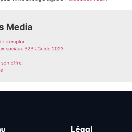
s Media
de d’emploi.
aux sociaux B2B : Guide 2023
 son offre.
sie
nu
Légal