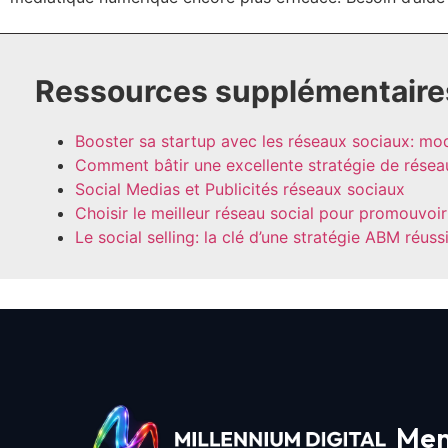
Ressources supplémentaire
Booster sa startup avec les réseaux sociaux: mo
Comment bâtir une excellente stratégie de rése
Social Medias et Publicités réseaux sociaux
Choisir le meilleur réseau social pour promouvoir
Le social selling: la clé d’une stratégie ABM réus
Me