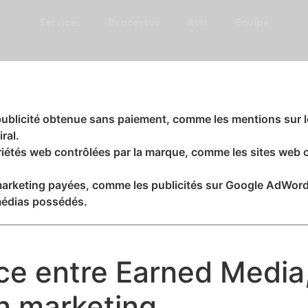
Services
Processus
Avis
Equipe
ublicité obtenue sans paiement, comme les mentions sur le
ral.
étés web contrôlées par la marque, comme les sites web 
marketing payées, comme les publicités sur Google AdWord
 médias possédés.
nce entre Earned Medi
n marketing