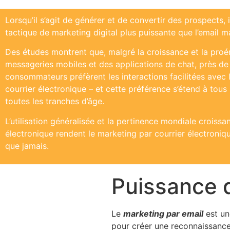
Lorsqu’il s’agit de générer et de convertir des prospects, i
tactique de marketing digital plus puissante que l’email m
Des études montrent que, malgré la croissance et la pro
messageries mobiles et des applications de chat, près de
consommateurs préfèrent les interactions facilitées avec
courrier électronique – et cette préférence s’étend à tous 
toutes les tranches d’âge.
L’utilisation généralisée et la pertinence mondiale croissa
électronique rendent le marketing par courrier électroniqu
que jamais.
Puissance d
Le
marketing par email
est un
pour créer une reconnaissance 