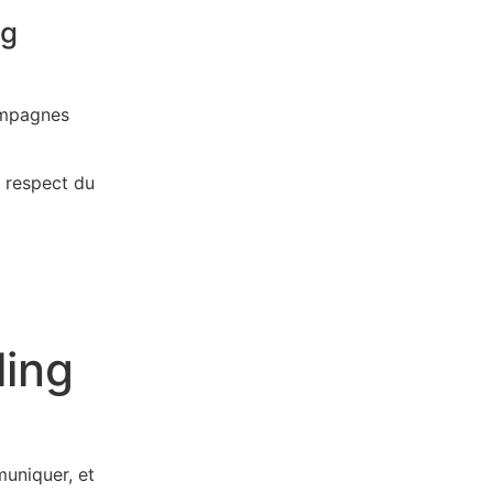
ng
campagnes
 respect du
ling
muniquer, et