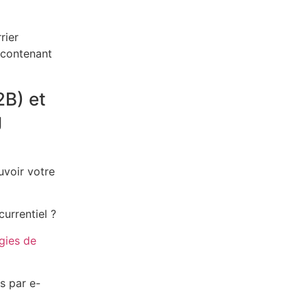
rier
 contenant
2B) et
g
uvoir votre
urrentiel ?
gies de
s par e-