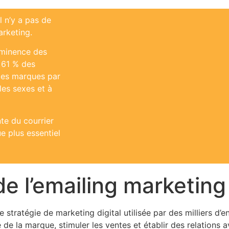
l n’y a pas de
arketing.
éminence des
 61 % des
 les marques par
les sexes et à
nte du courrier
e plus essentiel
e l’emailing marketing
e stratégie de marketing digital utilisée par des milliers d’e
de la marque, stimuler les ventes et établir des relations a