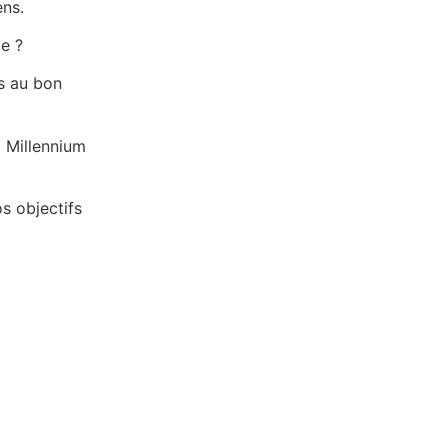
ens.
e ?
ts au bon
l Millennium
s objectifs