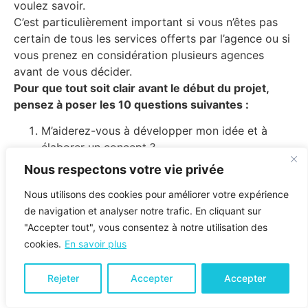
voulez savoir.
C’est particulièrement important si vous n’êtes pas
certain de tous les services offerts par l’agence ou si
vous prenez en considération plusieurs agences
avant de vous décider.
Pour que tout soit clair avant le début du projet,
pensez à poser les 10 questions suivantes :
M’aiderez-vous à développer mon idée et à
élaborer un concept ?
Réaliserez-vous des études de marché et
Nous respectons votre vie privée
d’audience ?
Nous utilisons des cookies pour améliorer votre expérience
Me donnerez-vous des recommandations pour
de navigation et analyser notre trafic. En cliquant sur
améliorer mon produit ?
"Accepter tout", vous consentez à notre utilisation des
Pourquoi devrais-je choisir votre agence plutôt
cookies.
En savoir plus
que d’autres ?
Mes interlocuteurs sont-ils les cadres dirigeants,
Rejeter
Accepter
Accepter
ou des seniors ou des juniors ?
Allez-vous mettre à ma disposition une équipe