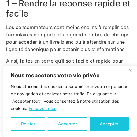
1 – Rendre la réponse rapide et
facile
Les consommateurs sont moins enclins à remplir des
formulaires comportant un grand nombre de champs
pour accéder à un livre blanc ou à attendre sur une
ligne téléphonique pour obtenir plus d’informations.
Ainsi, faites en sorte qu’il soit facile et rapide pour
vos consommateurs de répondre à votre annonce et
Nous respectons votre vie privée
vos taux de conversion augmenteront.
2 – Concevoir votre appel à
Nous utilisons des cookies pour améliorer votre expérience
de navigation et analyser notre trafic. En cliquant sur
l’action très spécifique
"Accepter tout", vous consentez à notre utilisation des
cookies.
En savoir plus
Pour faciliter la réponse des consommateurs, il faut
notamment incorporer un appel à l’action spécifique
Rejeter
Accepter
Accepter
et clair. L’action suivante souhaitée doit être
immédiatement reconnaissable ; faites savoir au