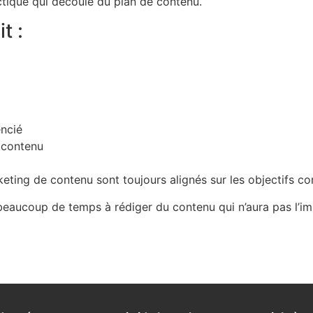
ctique qui découle du plan de contenu.
t :
encié
 contenu
keting de contenu sont toujours alignés sur les objectifs c
beaucoup de temps à rédiger du contenu qui n’aura pas l’impa