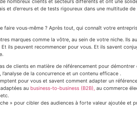
e nombreux clients et secteurs différents et ont une soli
sais et d’erreurs et de tests rigoureux dans une multitude 
le faire vous-même ? Après tout, qui connaît votre entrepr
utres marques comme la vôtre, au sein de votre niche. Ils au
. Et ils peuvent recommencer pour vous. Et ils savent conju
e.
as de clients en matière de référencement
pour démontrer d
, l’analyse de la concurrence et
un
contenu
efficace .
i comptent pour vous et savent comment adapter un référence
s adaptées au
business-to-business (B2B),
au commerce élect
 etc.
erche » pour cibler des audiences à forte valeur ajoutée et 