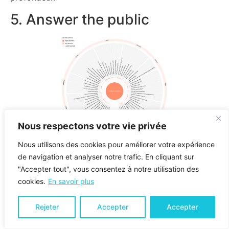
5. Answer the public
Nous respectons votre vie privée
Nous utilisons des cookies pour améliorer votre expérience
de navigation et analyser notre trafic. En cliquant sur
AnswerThePublic
est un outil gratuit de recherche de
"Accepter tout", vous consentez à notre utilisation des
mots clés qui extrait les données de saisie semi-
cookies.
En savoir plus
automatique de Google. Ensuite, il propose des
expressions et des questions utiles que les gens se
Rejeter
Accepter
Accepter
posent sur votre mot-clé.