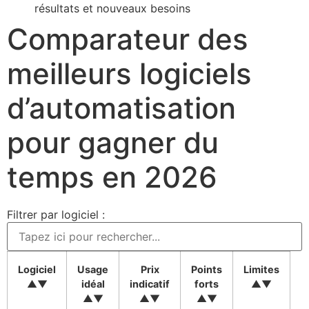
résultats et nouveaux besoins
Comparateur des
meilleurs logiciels
d’automatisation
pour gagner du
temps en 2026
Filtrer par logiciel :
F
Tableau comparatif des logiciels d’automatisation indiquant usage, 
Logiciel
Usage
Prix
Points
Limites
▲▼
idéal
indicatif
forts
▲▼
▲▼
▲▼
▲▼