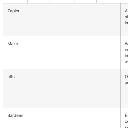
Zapier
A
s
i
Make
W
c
i
a
n8n
O
a
Bardeen
É
c
s