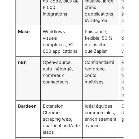
no-code, plus de
intuitive, large
fonction
8 000
choix
avancée
intégrations
d’applications,
élevé po
IA intégrée
plans su
Make
Workflows
Puissance,
Courbe
visuels
flexible, 50 %
d’appren
complexes, +2
moins cher
coûteux
000 applications
que Zapier
volume
n8n
Open-source,
Confidentialité
Requiert
auto-hébergé,
renforcée,
compét
nombreux
coûts
techniqu
connecteurs
maîtrisés
moins
d’intégr
natives
Bardeen
Extension
Idéal équipes
Crédits 
Chrome,
commerciales,
dans l’of
scraping web,
enrichissement
gratuite
qualification IA de
avancé
leads