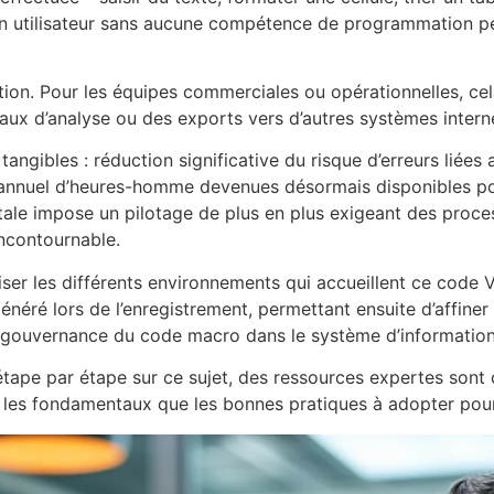
un utilisateur sans aucune compétence de programmation p
ation. Pour les équipes commerciales ou opérationnelles, ce
aux d’analyse ou des exports vers d’autres systèmes intern
gibles : réduction significative du risque d’erreurs liées a
n annuel d’heures-homme devenues désormais disponibles pou
ale impose un pilotage de plus en plus exigeant des proces
incontournable.
iser les différents environnements qui accueillent ce code V
généré lors de l’enregistrement, permettant ensuite d’affiner
et la gouvernance du code macro dans le système d’information
tape par étape sur ce sujet, des ressources expertes sont 
nt les fondamentaux que les bonnes pratiques à adopter pour