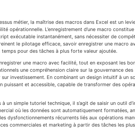
ssus métier, la maîtrise des macros dans Excel est un levi
bilité opérationnelle. L’enregistrement d’une macro constitu
n script exécutable instantanément, sans nécessiter de com
inent le pilotage efficace, savoir enregistrer une macro avec
 temps pour des tâches à plus forte valeur ajoutée.
registrer une macro avec facilité, tout en exposant les bonn
ationnels une compréhension claire sur la gouvernance des a
 sur investissement. En combinant un design intuitif à un sc
puissant et accessible, capable de transformer des opéra
 un simple tutoriel technique, il s’agit de saisir un outil d
rcial où les données sont automatiquement formatées, ana
 les dysfonctionnements récurrents liés aux opérations man
nces commerciales et marketing à partir des tâches les plus