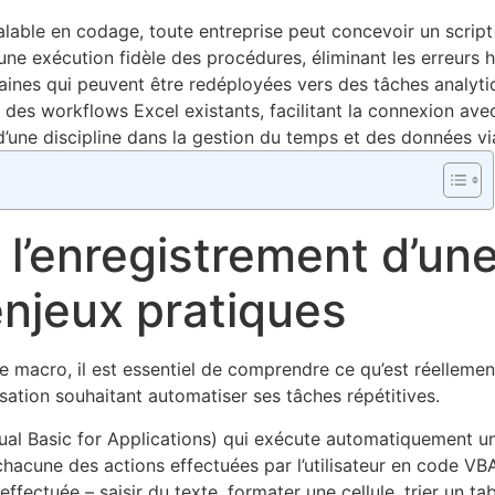
lable en codage, toute entreprise peut concevoir un scrip
ne exécution fidèle des procédures, éliminant les erreurs 
aines qui peuvent être redéployées vers des tâches analyti
des workflows Excel existants, facilitant la connexion avec 
d’une discipline dans la gestion du temps et des données v
 l’enregistrement d’u
enjeux pratiques
e macro, il est essentiel de comprendre ce qu’est réelleme
isation souhaitant automatiser ses tâches répétitives.
sual Basic for Applications) qui exécute automatiquement un
t chacune des actions effectuées par l’utilisateur en code 
effectuée – saisir du texte, formater une cellule, trier un t