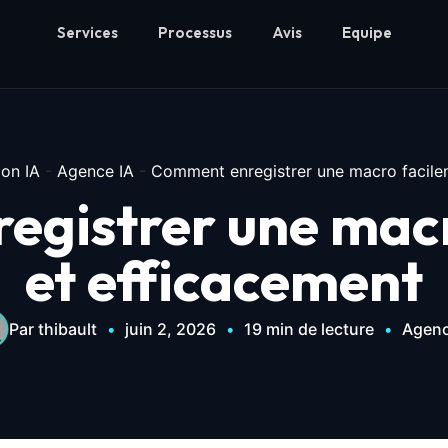
Services
Processus
Avis
Equipe
on IA
-
Agence IA
-
Comment enregistrer une macro facile
egistrer une macr
et efficacement
Par thibault
•
juin 2, 2026
•
19 min de lecture
•
Agenc