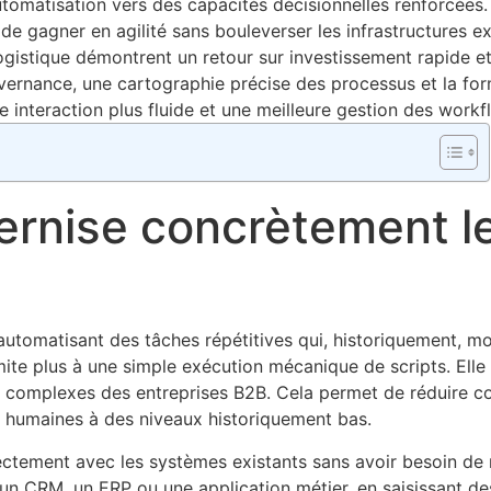
l’automatisation vers des capacités décisionnelles renforcées.
de gagner en agilité sans bouleverser les infrastructures ex
logistique démontrent un retour sur investissement rapide e
ernance, une cartographie précise des processus et la for
 interaction plus fluide et une meilleure gestion des workf
rnise concrètement l
utomatisant des tâches répétitives qui, historiquement, mob
ite plus à une simple exécution mécanique de scripts. Elle
ts complexes des entreprises B2B. Cela permet de réduire c
rs humaines à des niveaux historiquement bas.
rectement avec les systèmes existants sans avoir besoin de
r un CRM, un ERP ou une application métier, en saisissant d