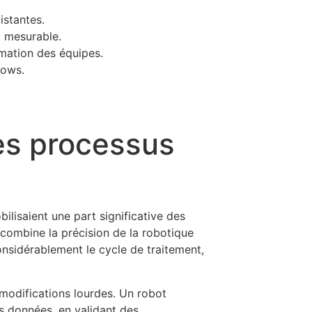
istantes.
t mesurable.
mation des équipes.
lows.
es processus
ilisaient une part significative des
 combine la précision de la robotique
onsidérablement le cycle de traitement,
 modifications lourdes. Un robot
es données, en validant des