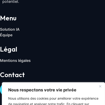
potentiel.
Menu
Solution IA
Équipe
Légal
Mentions légales
Contact
Nous contacter
Nous respectons votre vie privée
Nous utilisons des cookies pour améliorer votre expérience
de navigation et analyser notre trafic. En cliquant sur