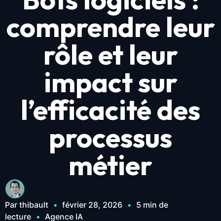
comprendre leur
rôle et leur
impact sur
l’efficacité des
processus
métier
Par thibault
•
février 28, 2026
•
5 min de
lecture
•
Agence IA