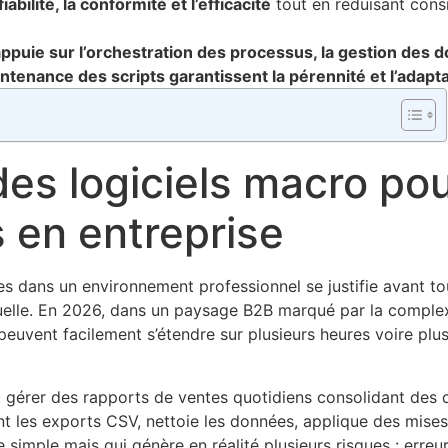
bilité, la conformité et l’efficacité
tout en réduisant cons
puie sur l’orchestration des processus, la gestion des d
enance des scripts garantissent la pérennité et l’adapta
des logiciels macro po
s en entreprise
 dans un environnement professionnel se justifie avant tout
elle. En 2026, dans un paysage B2B marqué par la complexi
euvent facilement s’étendre sur plusieurs heures voire plusi
it gérer des rapports de ventes quotidiens consolidant des 
nt les exports CSV, nettoie les données, applique des mise
imple mais qui génère en réalité plusieurs risques : erreu