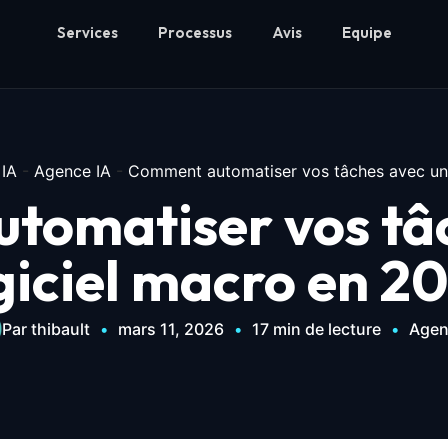
Services
Processus
Avis
Equipe
 IA
-
Agence IA
-
Comment automatiser vos tâches avec un 
tomatiser vos tâc
giciel macro en 2
Par thibault
•
mars 11, 2026
•
17 min de lecture
•
Agen