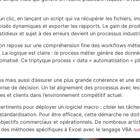
clic, en lançant un script qui va récupérer les fichiers, i
roisés dynamiques et exporter les rapports. Le gain de pro
 fastidieux et sujet à des erreurs devient un processus industr
tion repose sur une compréhension fine des workflows métier
 La logique est claire : le process métier génère des donnée
tomatisé. Ce triptyque process » data » automatisation » pi
emps mais aussi d’assurer une plus grande cohérence et une 
la prise de décision. Un tel alignement des processus avec le
res et clients dans l’environnement compétitif actuel.
pertinents pour déployer un logiciel macro : cibler les tâc
 standardisation. Pour être efficace, cette démarche ne doi
 objectifs commerciaux et opérationnels. De nombreux artic
des méthodes spécifiques à Excel avec le langage VBA
su