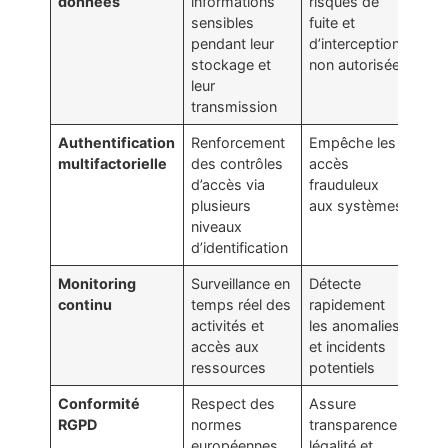
données
informations
risques de
sensibles
fuite et
pendant leur
d’interception
stockage et
non autorisée
leur
transmission
Authentification
Renforcement
Empêche les
multifactorielle
des contrôles
accès
d’accès via
frauduleux
plusieurs
aux systèmes
niveaux
d’identification
Monitoring
Surveillance en
Détecte
continu
temps réel des
rapidement
activités et
les anomalies
accès aux
et incidents
ressources
potentiels
Conformité
Respect des
Assure
RGPD
normes
transparence,
européennes
légalité et