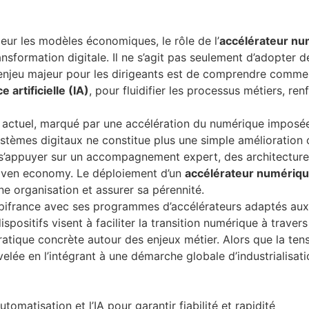
eur les modèles économiques, le rôle de l’
accélérateur nu
ansformation digitale. Il ne s’agit pas seulement d’adopter 
 L’enjeu majeur pour les dirigeants est de comprendre comme
e artificielle (IA)
, pour fluidifier les processus métiers, renf
te actuel, marqué par une accélération du numérique imposé
ystèmes digitaux ne constitue plus une simple amélioration o
nt s’appuyer sur un accompagnement expert, des architectur
riven economy. Le déploiement d’un
accélérateur numériq
ne organisation et assurer sa pérennité.
ifrance avec ses programmes d’accélérateurs adaptés aux d
spositifs visent à faciliter la transition numérique à traver
pratique concrète autour des enjeux métier. Alors que la ten
velée en l’intégrant à une démarche globale d’industrialisat
utomatisation et l’IA pour garantir fiabilité et rapidité