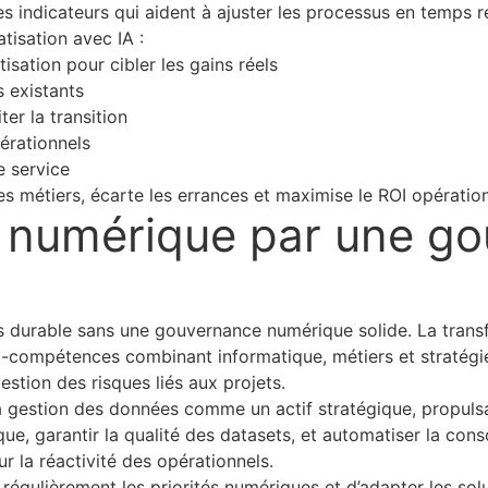
es indicateurs qui aident à ajuster les processus en temps ré
tisation avec IA :
sation pour cibler les gains réels
 existants
ter la transition
érationnels
e service
es métiers, écarte les errances et maximise le ROI opération
ie numérique par une g
 durable sans une gouvernance numérique solide. La transfo
i-compétences combinant informatique, métiers et stratégie
estion des risques liés aux projets.
la gestion des données comme un actif stratégique, propulsa
que, garantir la qualité des datasets, et automatiser la cons
ur la réactivité des opérationnels.
régulièrement les priorités numériques et d’adapter les sol