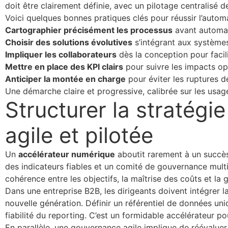
doit être clairement définie, avec un pilotage centralisé d
Voici quelques bonnes pratiques clés pour réussir l’automa
Cartographier précisément les processus
avant automati
Choisir des solutions évolutives
s’intégrant aux systèmes
Impliquer les collaborateurs
dès la conception pour facili
Mettre en place des KPI clairs
pour suivre les impacts op
Anticiper la montée en charge
pour éviter les ruptures d
Une démarche claire et progressive, calibrée sur les usag
Structurer la stratég
agile et pilotée
Un
accélérateur numérique
aboutit rarement à un succès
des indicateurs fiables et un comité de gouvernance mult
cohérence entre les objectifs, la maîtrise des coûts et la g
Dans une entreprise B2B, les dirigeants doivent intégrer 
nouvelle génération. Définir un référentiel de données uni
fiabilité du reporting. C’est un formidable accélérateur po
En parallèle, une gouvernance agile implique de réévaluer 